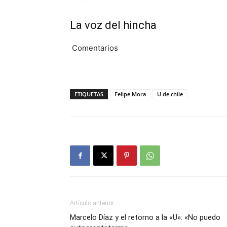
La voz del hincha
Comentarios
ETIQUETAS
Felipe Mora
U de chile
Artículo anterior
Marcelo Díaz y el retorno a la «U»: «No puedo