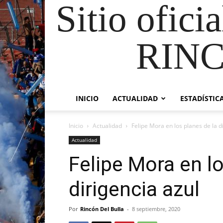
Sitio ofici
RIN
INICIO
ACTUALIDAD
ESTADÍSTIC
Inicio
Actualidad
Felipe Mora en los planes de la d
Actualidad
Felipe Mora en lo
dirigencia azul
Por
Rincón Del Bulla
-
8 septiembre, 2020