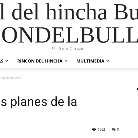
al del hincha B
CONDELBULL
Un Solo Corazón
AS
RINCÓN DEL HINCHA
MULTIMEDIA
irigencia azul
s planes de la
1862
0