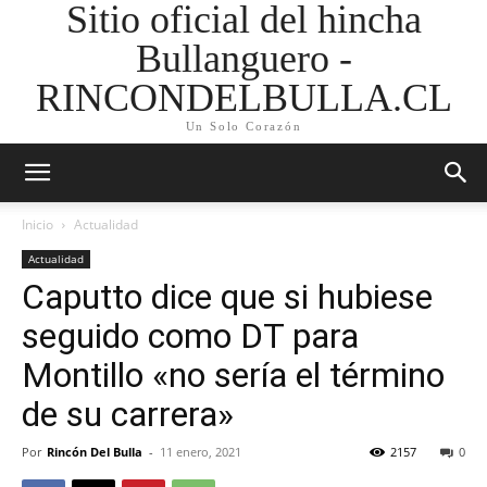
Sitio oficial del hincha
Bullanguero -
RINCONDELBULLA.CL
Un Solo Corazón
Inicio
Actualidad
Actualidad
Caputto dice que si hubiese
seguido como DT para
Montillo «no sería el término
de su carrera»
Por
Rincón Del Bulla
-
11 enero, 2021
2157
0