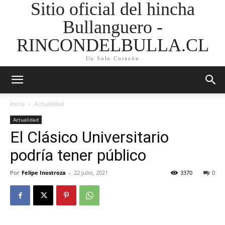
Sitio oficial del hincha
Bullanguero -
RINCONDELBULLA.CL
Un Solo Corazón
Inicio
Actualidad
Actualidad
El Clásico Universitario
podría tener público
Por
Felipe Inostroza
-
22 julio, 2021
3370
0