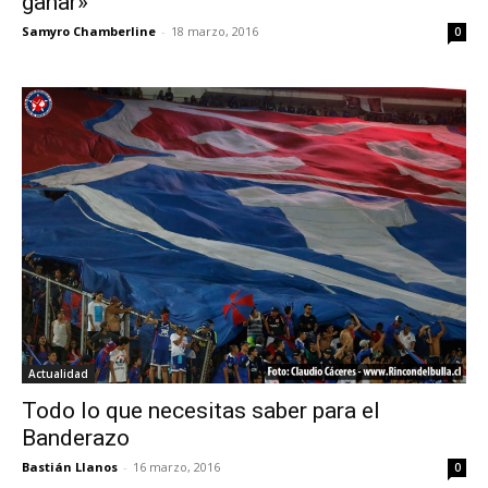
ganar»
Samyro Chamberline
-
18 marzo, 2016
0
Actualidad
Todo lo que necesitas saber para el
Banderazo
Bastián Llanos
-
16 marzo, 2016
0