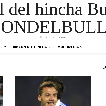
al del hincha B
CONDELBULL
Un Solo Corazón
AS
RINCÓN DEL HINCHA
MULTIMEDIA
¿