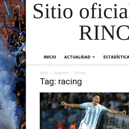
Sitio ofici
RIN
INICIO
ACTUALIDAD
ESTADÍSTIC
Inicio
Etiquetas
Racing
Tag: racing