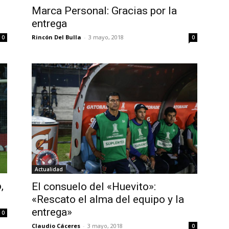
Marca Personal: Gracias por la
entrega
Rincón Del Bulla
-
3 mayo, 2018
0
0
Actualidad
,
El consuelo del «Huevito»:
«Rescato el alma del equipo y la
entrega»
0
Claudio Cáceres
-
3 mayo, 2018
0