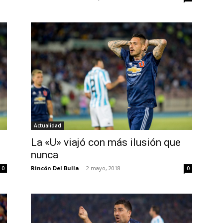
Actualidad
La «U» viajó con más ilusión que
nunca
Rincón Del Bulla
-
2 mayo, 2018
0
0