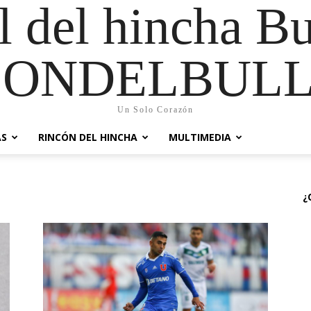
al del hincha B
CONDELBULL
Un Solo Corazón
AS
RINCÓN DEL HINCHA
MULTIMEDIA
¿