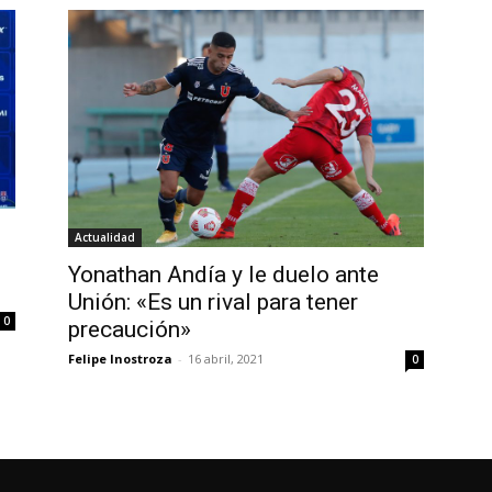
Actualidad
Yonathan Andía y le duelo ante
Unión: «Es un rival para tener
0
precaución»
Felipe Inostroza
-
16 abril, 2021
0