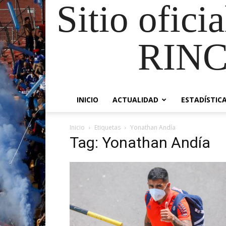
Sitio ofici
RIN
INICIO
ACTUALIDAD
ESTADÍSTIC
Inicio
Etiquetas
Yonathan Andía
Tag: Yonathan Andía