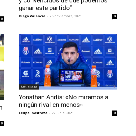
y convencidos de que podemos
ganar este partido”
Diego Valencia
-
25 noviembre, 2021
0
0
Actualidad
Yonathan Andía: «No miramos a
ningún rival en menos»
n
Felipe Inostroza
-
22 junio, 2021
0
0