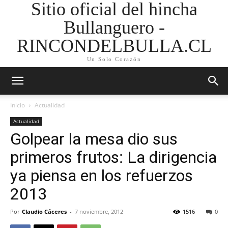
Sitio oficial del hincha
Bullanguero -
RINCONDELBULLA.CL
Un Solo Corazón
Inicio
Actualidad
Actualidad
Golpear la mesa dio sus
primeros frutos: La dirigencia
ya piensa en los refuerzos
2013
Por
Claudio Cáceres
-
7 noviembre, 2012
1516
0