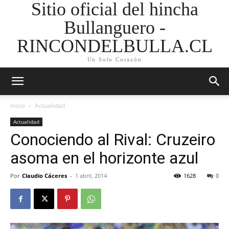
Sitio oficial del hincha
Bullanguero -
RINCONDELBULLA.CL
Un Solo Corazón
Inicio
Actualidad
Actualidad
Conociendo al Rival: Cruzeiro
asoma en el horizonte azul
Por
Claudio Cáceres
-
1 abril, 2014
1628
0