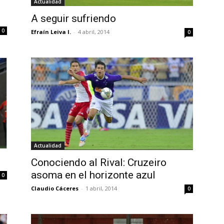
Actualidad
A seguir sufriendo
0
Efraín Leiva I.
-
4 abril, 2014
0
Actualidad
Conociendo al Rival: Cruzeiro
asoma en el horizonte azul
0
Claudio Cáceres
-
1 abril, 2014
0