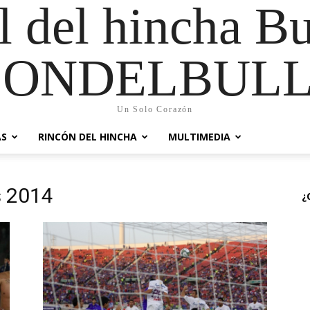
al del hincha B
CONDELBULL
Un Solo Corazón
AS
RINCÓN DEL HINCHA
MULTIMEDIA
s 2014
¿