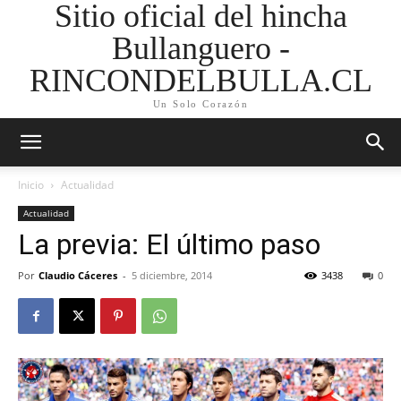
Sitio oficial del hincha
Bullanguero -
RINCONDELBULLA.CL
Un Solo Corazón
Inicio
Actualidad
Actualidad
La previa: El último paso
Por
Claudio Cáceres
-
5 diciembre, 2014
3438
0