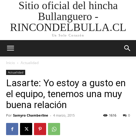
Sitio oficial del hincha
Bullanguero -
RINCONDELBULLA.CL
Un Solo Corazón
Inicio
Actualidad
Actualidad
Lasarte: Yo estoy a gusto en
el equipo, tenemos una muy
buena relación
Por
Samyro Chamberline
-
4 marzo, 2015
1616
0