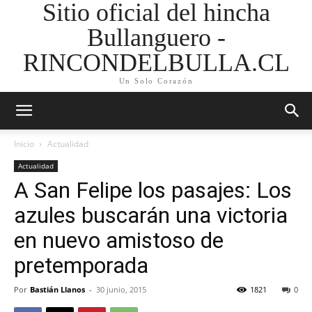
Sitio oficial del hincha
Bullanguero -
RINCONDELBULLA.CL
Un Solo Corazón
Inicio
Actualidad
Actualidad
A San Felipe los pasajes: Los
azules buscarán una victoria
en nuevo amistoso de
pretemporada
Por
Bastián Llanos
-
30 junio, 2015
1821
0