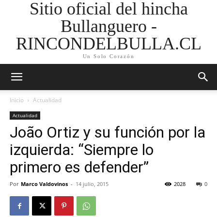
Sitio oficial del hincha
Bullanguero -
RINCONDELBULLA.CL
Un Solo Corazón
Inicio
Actualidad
Actualidad
João Ortiz y su función por la
izquierda: “Siempre lo
primero es defender”
Por
Marco Valdovinos
-
14 julio, 2015
2028
0