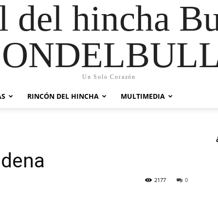
al del hincha B
CONDELBULL
Un Solo Corazón
AS
RINCÓN DEL HINCHA
MULTIMEDIA
ndena
2177
0