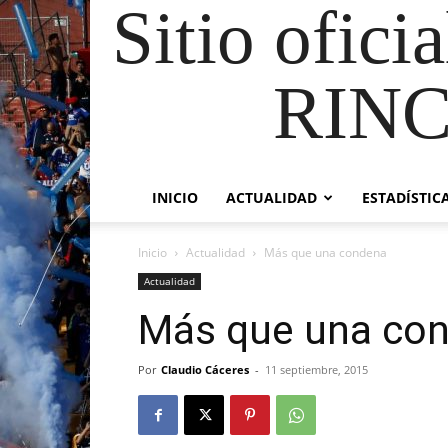
Sitio ofici
RIN
INICIO
ACTUALIDAD
ESTADÍSTIC
Inicio
Actualidad
Más que una condena
Actualidad
Más que una co
Por
Claudio Cáceres
-
11 septiembre, 2015