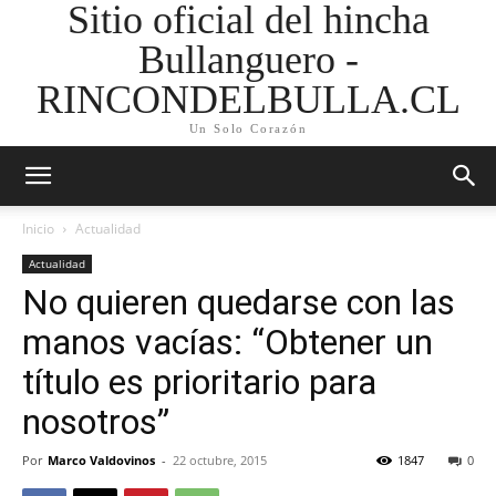
Sitio oficial del hincha
Bullanguero -
RINCONDELBULLA.CL
Un Solo Corazón
Inicio
Actualidad
Actualidad
No quieren quedarse con las
manos vacías: “Obtener un
título es prioritario para
nosotros”
Por
Marco Valdovinos
-
22 octubre, 2015
1847
0