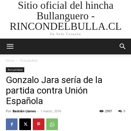
Sitio oficial del hincha
Bullanguero -
RINCONDELBULLA.CL
Un Solo Corazón
Inicio
Actualidad
Actualidad
Gonzalo Jara sería de la
partida contra Unión
Española
Por
Bastián Llanos
-
1 marzo, 2016
2997
0