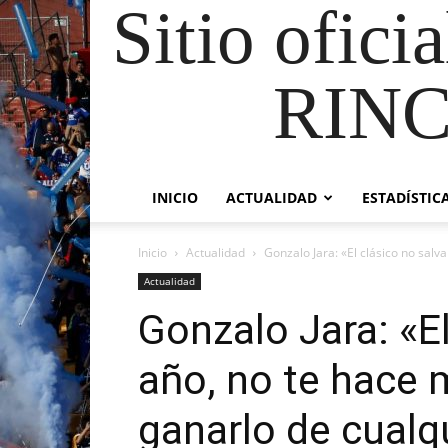
Sitio ofici
RIN
INICIO
ACTUALIDAD
ESTADÍSTIC
Inicio
Actualidad
Gonzalo Jara: «El clásico no salva
Actualidad
Gonzalo Jara: «El
año, no te hace 
ganarlo de cualq