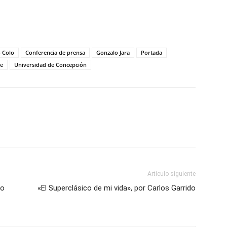
 Colo
Conferencia de prensa
Gonzalo Jara
Portada
le
Universidad de Concepción
Artículo siguiente
go
«El Superclásico de mi vida», por Carlos Garrido