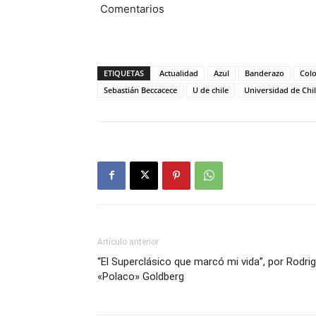
Comentarios
ETIQUETAS
Actualidad
Azul
Banderazo
Colo
Sebastián Beccacece
U de chile
Universidad de Chi
Artículo anterior
“El Superclásico que marcó mi vida”, por Rodri
«Polaco» Goldberg