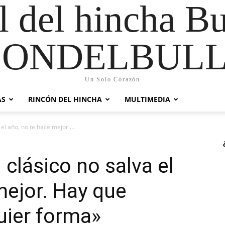
al del hincha B
CONDELBULL
Un Solo Corazón
AS
RINCÓN DEL HINCHA
MULTIMEDIA
 el año, no te hace mejor....
 clásico no salva el
mejor. Hay que
uier forma»