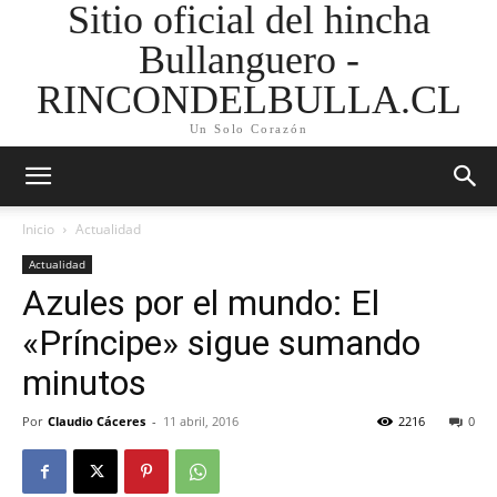
Sitio oficial del hincha
Bullanguero -
RINCONDELBULLA.CL
Un Solo Corazón
Inicio
Actualidad
Actualidad
Azules por el mundo: El
«Príncipe» sigue sumando
minutos
Por
Claudio Cáceres
-
11 abril, 2016
2216
0