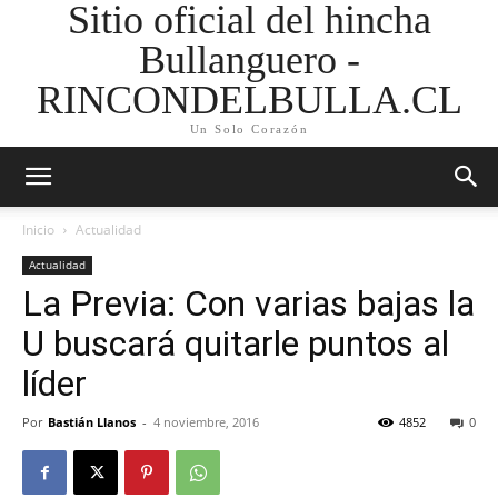
Sitio oficial del hincha
Bullanguero -
RINCONDELBULLA.CL
Un Solo Corazón
Inicio
Actualidad
Actualidad
La Previa: Con varias bajas la
U buscará quitarle puntos al
líder
Por
Bastián Llanos
-
4 noviembre, 2016
4852
0