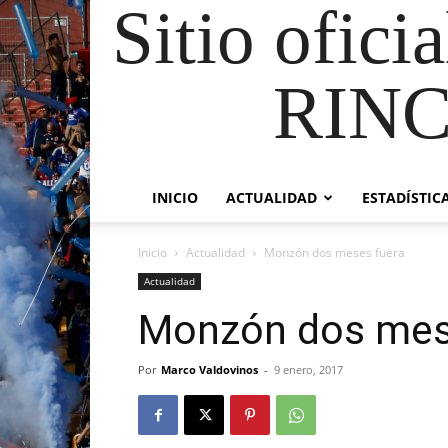
Sitio ofici
RIN
INICIO
ACTUALIDAD
ESTADÍSTIC
Inicio
Actualidad
Monzón dos meses fuera
Actualidad
Monzón dos mes
Por
Marco Valdovinos
-
9 enero, 2017