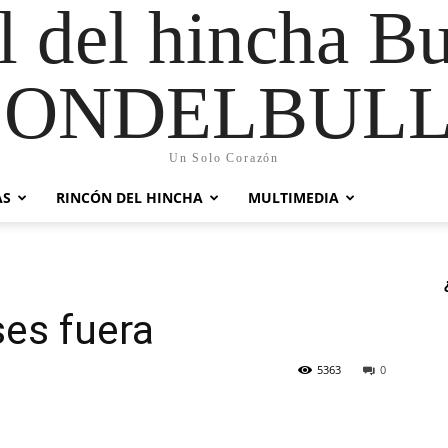
al del hincha B
CONDELBULL
Un Solo Corazón
AS
RINCÓN DEL HINCHA
MULTIMEDIA
es fuera
5363
0