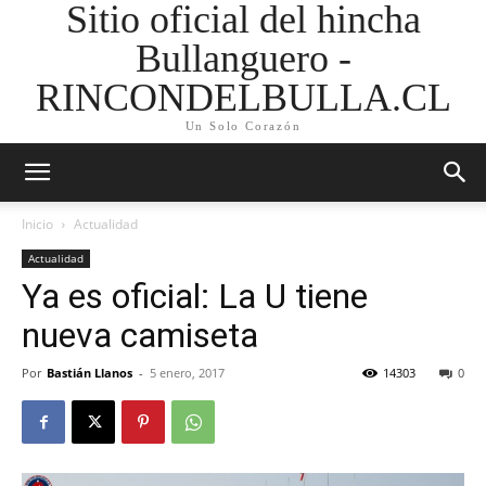
Sitio oficial del hincha
Bullanguero -
RINCONDELBULLA.CL
Un Solo Corazón
Inicio
Actualidad
Actualidad
Ya es oficial: La U tiene
nueva camiseta
Por
Bastián Llanos
-
5 enero, 2017
14303
0