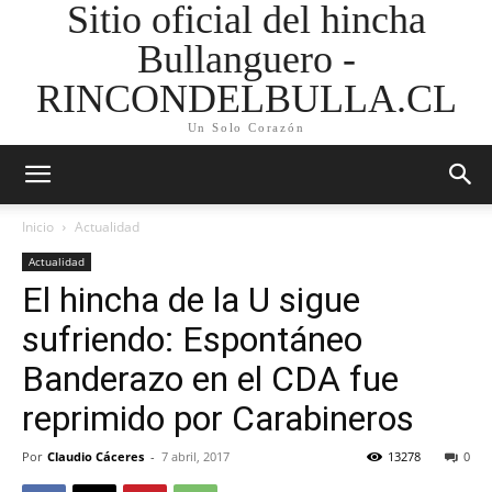
Sitio oficial del hincha
Bullanguero -
RINCONDELBULLA.CL
Un Solo Corazón
Inicio
Actualidad
Actualidad
El hincha de la U sigue
sufriendo: Espontáneo
Banderazo en el CDA fue
reprimido por Carabineros
Por
Claudio Cáceres
-
7 abril, 2017
13278
0