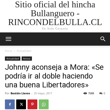
Sitio oficial del hincha
Bullanguero -
RINCONDELBULLA.CL
Un Solo Corazón
Inicio
Actualidad
Actualidad
Avisos
Johnny aconseja a Mora: «Se
podría ir al doble haciendo
una buena Libertadores»
Por
Bastián Llanos
-
25 mayo, 2017
7688
0