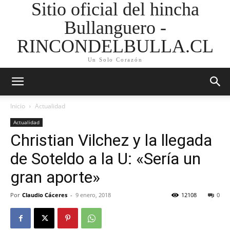
Sitio oficial del hincha
Bullanguero -
RINCONDELBULLA.CL
Un Solo Corazón
Inicio
Actualidad
Actualidad
Christian Vilchez y la llegada
de Soteldo a la U: «Sería un
gran aporte»
Por
Claudio Cáceres
-
9 enero, 2018
12108
0