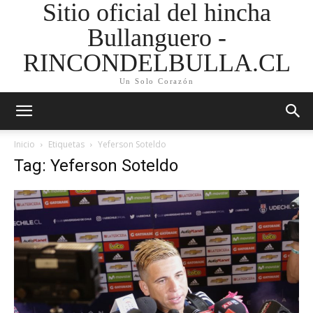
Sitio oficial del hincha
Bullanguero -
RINCONDELBULLA.CL
Un Solo Corazón
Inicio
Etiquetas
Yeferson Soteldo
Tag: Yeferson Soteldo