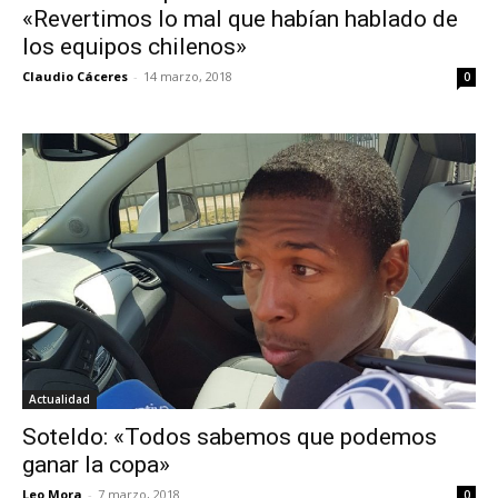
«Revertimos lo mal que habían hablado de
los equipos chilenos»
Claudio Cáceres
-
14 marzo, 2018
0
Actualidad
Soteldo: «Todos sabemos que podemos
ganar la copa»
Leo Mora
-
7 marzo, 2018
0