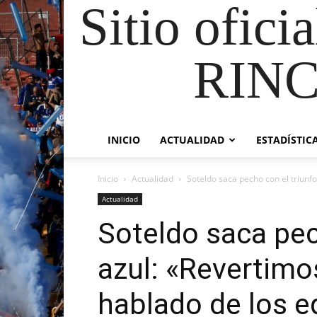
Sitio ofici
RIN
INICIO
ACTUALIDAD
ESTADÍSTIC
Inicio
Actualidad
Soteldo saca pecho con el triunfo
Actualidad
Soteldo saca pec
azul: «Revertimo
hablado de los e