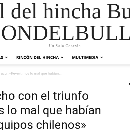
al del hincha B
CONDELBULL
Un Solo Corazón
AS
RINCÓN DEL HINCHA
MULTIMEDIA
 azul: «Revertimos lo mal que habían...
ho con el triunfo
s lo mal que habían
quipos chilenos»