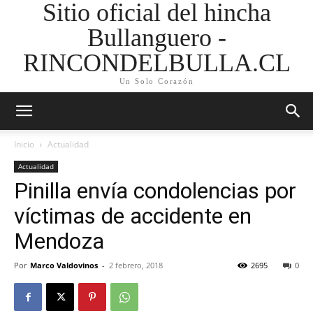
Sitio oficial del hincha
Bullanguero -
RINCONDELBULLA.CL
Un Solo Corazón
Inicio
Actualidad
Actualidad
Pinilla envía condolencias por
víctimas de accidente en
Mendoza
Por
Marco Valdovinos
-
2 febrero, 2018
2695
0