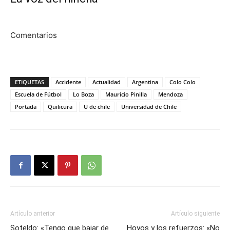
Comentarios
ETIQUETAS
Accidente
Actualidad
Argentina
Colo Colo
Escuela de Fútbol
Lo Boza
Mauricio Pinilla
Mendoza
Portada
Quilicura
U de chile
Universidad de Chile
Artículo anterior
Artículo siguiente
Soteldo: «Tengo que bajar de
Hoyos y los refuerzos: «No