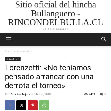
Sitio oficial del hincha
Bullanguero -
RINCONDELBULLA.CL
Un Solo Corazón
Inicio
Actualidad
Actualidad
Lorenzetti: «No teníamos
pensado arrancar con una
derrota el torneo»
Por
Cristian Tejo
-
6 febrero, 2018
2419
0