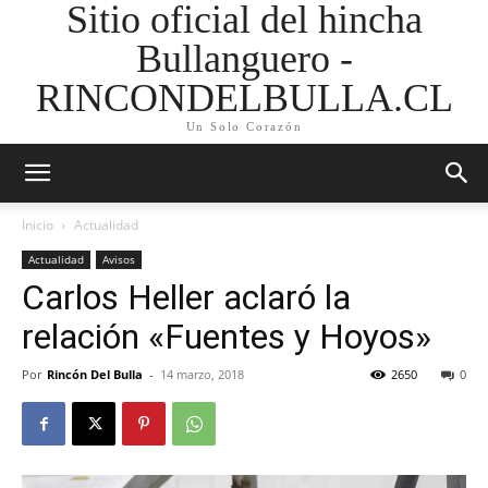
Sitio oficial del hincha
Bullanguero -
RINCONDELBULLA.CL
Un Solo Corazón
Inicio
Actualidad
Actualidad
Avisos
Carlos Heller aclaró la
relación «Fuentes y Hoyos»
Por
Rincón Del Bulla
-
14 marzo, 2018
2650
0