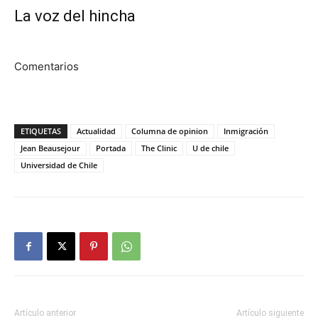
La voz del hincha
Comentarios
ETIQUETAS
Actualidad
Columna de opinion
Inmigración
Jean Beausejour
Portada
The Clinic
U de chile
Universidad de Chile
Artículo anterior
Artículo siguiente