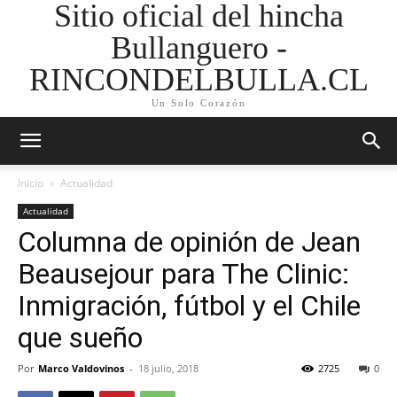
Sitio oficial del hincha
Bullanguero -
RINCONDELBULLA.CL
Un Solo Corazón
Inicio
Actualidad
Actualidad
Columna de opinión de Jean
Beausejour para The Clinic:
Inmigración, fútbol y el Chile
que sueño
Por
Marco Valdovinos
-
18 julio, 2018
2725
0