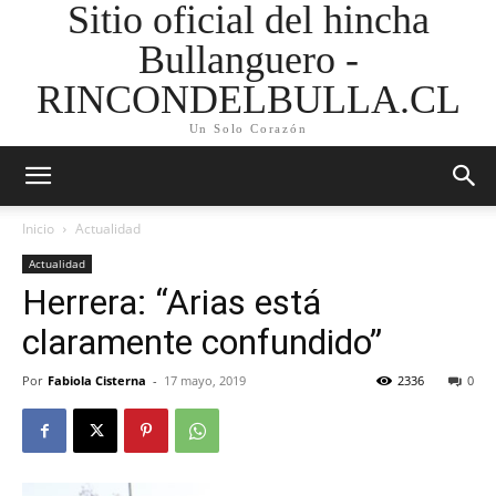
Sitio oficial del hincha
Bullanguero -
RINCONDELBULLA.CL
Un Solo Corazón
Inicio
Actualidad
Actualidad
Herrera: “Arias está
claramente confundido”
Por
Fabiola Cisterna
-
17 mayo, 2019
2336
0