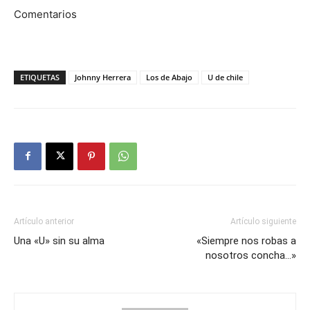
Comentarios
ETIQUETAS
Johnny Herrera
Los de Abajo
U de chile
Artículo anterior
Artículo siguiente
Una «U» sin su alma
«Siempre nos robas a
nosotros concha…»