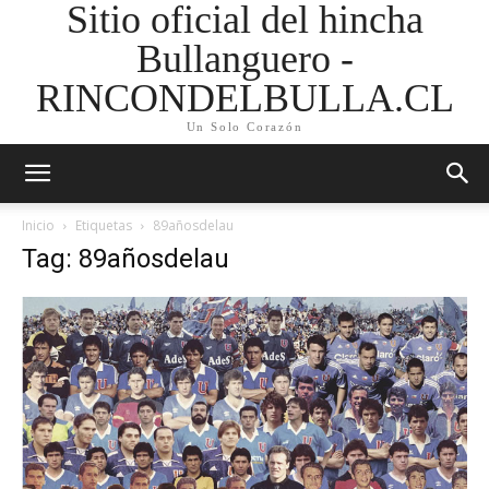
Sitio oficial del hincha
Bullanguero -
RINCONDELBULLA.CL
Un Solo Corazón
Inicio
Etiquetas
89añosdelau
Tag: 89añosdelau