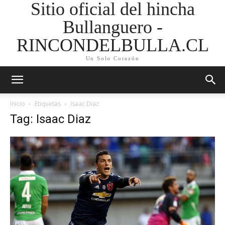
Sitio oficial del hincha
Bullanguero -
RINCONDELBULLA.CL
Un Solo Corazón
Inicio
Etiquetas
Isaac Diaz
Tag: Isaac Diaz