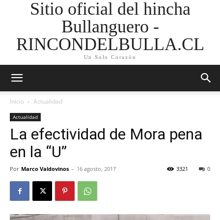
Sitio oficial del hincha
Bullanguero -
RINCONDELBULLA.CL
Un Solo Corazón
Inicio
Actualidad
Actualidad
La efectividad de Mora pena
en la “U”
Por
Marco Valdovinos
-
16 agosto, 2017
3321
0