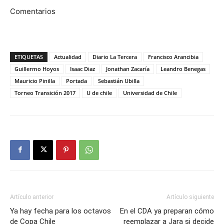
Comentarios
ETIQUETAS
Actualidad
Diario La Tercera
Francisco Arancibia
Guillermo Hoyos
Isaac Diaz
Jonathan Zacaría
Leandro Benegas
Mauricio Pinilla
Portada
Sebastián Ubilla
Torneo Transición 2017
U de chile
Universidad de Chile
Artículo anterior
Artículo siguiente
Ya hay fecha para los octavos
En el CDA ya preparan cómo
de Copa Chile
reemplazar a Jara si decide