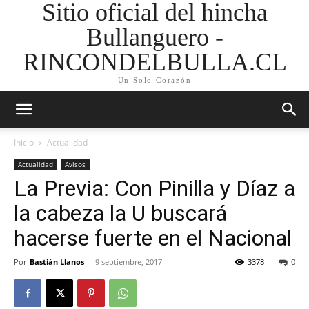
Sitio oficial del hincha
Bullanguero -
RINCONDELBULLA.CL
Un Solo Corazón
Inicio
Actualidad
Actualidad
Avisos
La Previa: Con Pinilla y Díaz a
la cabeza la U buscará
hacerse fuerte en el Nacional
Por
Bastián Llanos
-
9 septiembre, 2017
3378
0