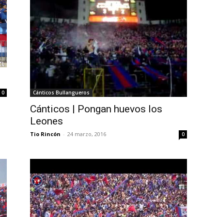
Cánticos Bullangueros
0
Cánticos | Pongan huevos los
Leones
Tio Rincón
-
24 marzo, 2016
0