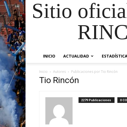
Sitio ofici
RIN
INICIO
ACTUALIDAD
ESTADÍSTIC
Inicio
Autores
Publicaciones por Tio Rincón
Tio Rincón
2279 Publicaciones
0 C