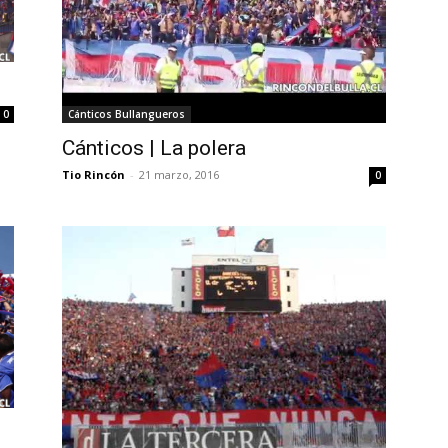
Cánticos Bullangueros
0
Cánticos | La polera
Tio Rincón
-
21 marzo, 2016
0