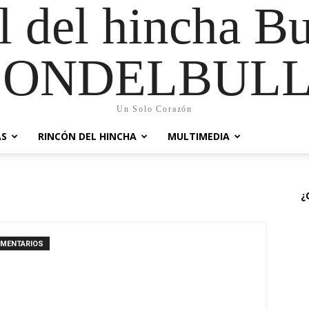
al del hincha B
CONDELBULL
Un Solo Corazón
AS
RINCÓN DEL HINCHA
MULTIMEDIA
¿
OMENTARIOS