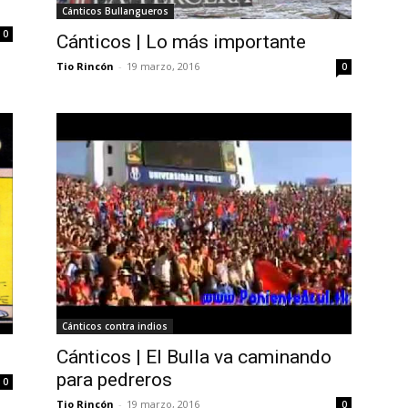
Cánticos Bullangueros
0
Cánticos | Lo más importante
Tio Rincón
-
19 marzo, 2016
0
Cánticos contra indios
Cánticos | El Bulla va caminando
para pedreros
0
Tio Rincón
-
19 marzo, 2016
0