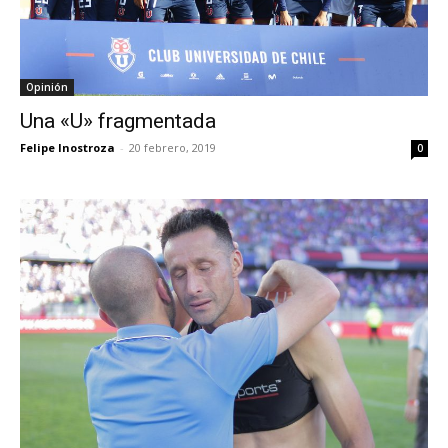
Opinión
Una «U» fragmentada
Felipe Inostroza
-
20 febrero, 2019
0