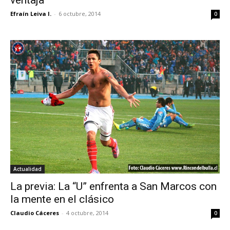
ventaja
Efraín Leiva I.
-
6 octubre, 2014
0
Actualidad
La previa: La “U” enfrenta a San Marcos con
la mente en el clásico
Claudio Cáceres
-
4 octubre, 2014
0