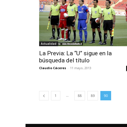
Actualidad
La Previa: La “U” sigue en la
búsqueda del título
Claudio Cáceres
-
11 mayo, 2013
...
1
88
89
90