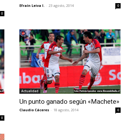
Efraín Leiva I.
-
23 agosto, 2014
0
0
Actualidad
Un punto ganado según «Machete»
Claudio Cáceres
-
18 agosto, 2014
0
0