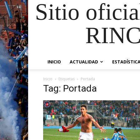
Sitio ofici
RIN
INICIO
ACTUALIDAD
ESTADÍSTIC
Inicio
Etiquetas
Portada
Tag: Portada