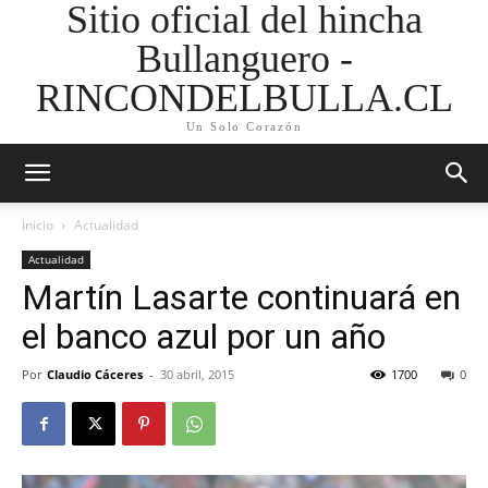
Sitio oficial del hincha
Bullanguero -
RINCONDELBULLA.CL
Un Solo Corazón
Inicio
Actualidad
Actualidad
Martín Lasarte continuará en
el banco azul por un año
Por
Claudio Cáceres
-
30 abril, 2015
1700
0