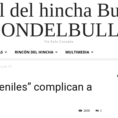
al del hincha B
CONDELBULL
Un Solo Corazón
AS
RINCÓN DEL HINCHA
MULTIMEDIA
 a la “U”
eniles” complican a
2830
0