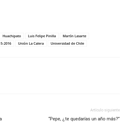
Huachipato
Luis Felipe Pinilla
Martìn Lasarte
15-2016
Unión La Calera
Universidad de Chile
Artículo siguiente
a
“Pepe, ¿te quedarías un año más?”