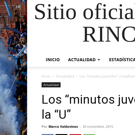
Sitio ofici
RIN
INICIO
ACTUALIDAD
ESTADÍSTIC
Inicio
Actualidad
Los “minutos juveniles” complican
Actualidad
Los “minutos juv
la “U”
Por
Marco Valdovinos
-
26 noviembre, 2015