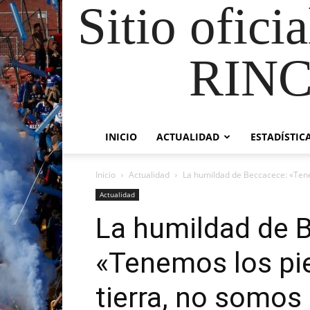
Sitio ofici
RIN
INICIO
ACTUALIDAD
ESTADÍSTIC
Inicio
Actualidad
La humildad de Beccacece: «Tenemo
Actualidad
La humildad de 
«Tenemos los pie
tierra, no somos n