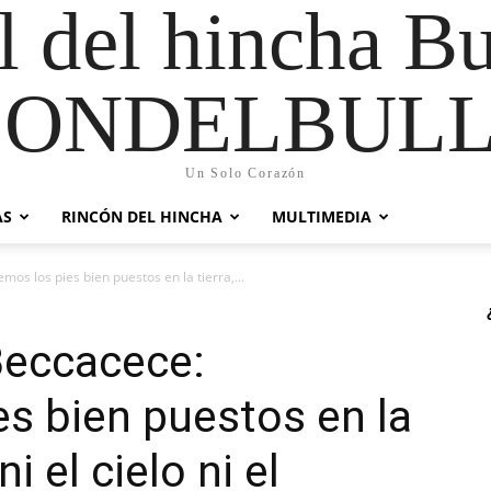
al del hincha B
CONDELBULL
Un Solo Corazón
AS
RINCÓN DEL HINCHA
MULTIMEDIA
s los pies bien puestos en la tierra,...
Beccacece:
s bien puestos en la
i el cielo ni el