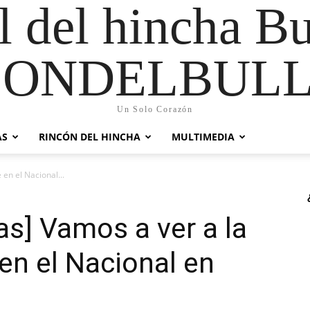
al del hincha B
CONDELBULL
Un Solo Corazón
AS
RINCÓN DEL HINCHA
MULTIMEDIA
en el Nacional...
as] Vamos a ver a la
en el Nacional en