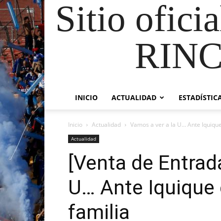
Sitio ofici
RIN
INICIO
ACTUALIDAD
ESTADÍSTIC
Inicio
Actualidad
Vamos a ver a la U… Ante Iquique 
Actualidad
[Venta de Entrad
U… Ante Iquique 
familia