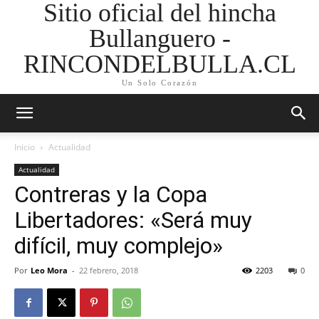
Sitio oficial del hincha
Bullanguero -
RINCONDELBULLA.CL
Un Solo Corazón
Inicio
Actualidad
Actualidad
Contreras y la Copa
Libertadores: «Será muy
difícil, muy complejo»
Por
Leo Mora
-
22 febrero, 2018
2203
0