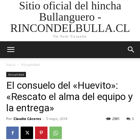
Sitio oficial del hincha
Bullanguero -
RINCONDELBULLA.CL
Un Solo Corazón
Inicio
Actualidad
Actualidad
El consuelo del «Huevito»:
«Rescato el alma del equipo y
la entrega»
Por
Claudio Cáceres
-
3 mayo, 2018
2981
0