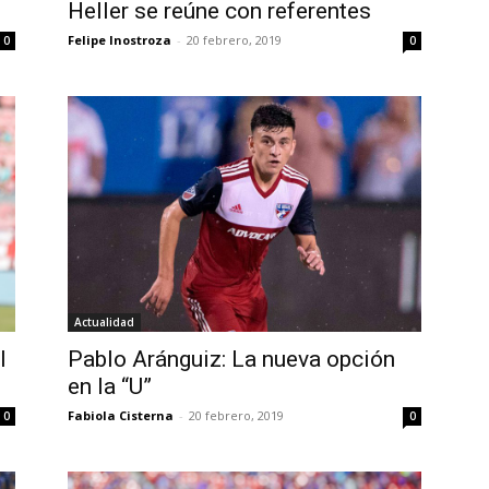
Heller se reúne con referentes
Felipe Inostroza
-
20 febrero, 2019
0
0
Actualidad
l
Pablo Aránguiz: La nueva opción
en la “U”
Fabiola Cisterna
-
20 febrero, 2019
0
0