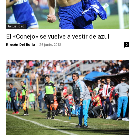
Actualidad
El «Conejo» se vuelve a vestir de azul
Rincón Del Bulla
-
26 junio, 2018
0