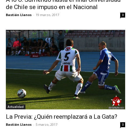
de Chile se impuso en el Nacional
Bastián Llanos
-
19 marzo, 2017
0
Actualidad
La Previa: ¿Quién reemplazará a La Gata?
Bastián Llanos
-
5 marzo, 2017
0