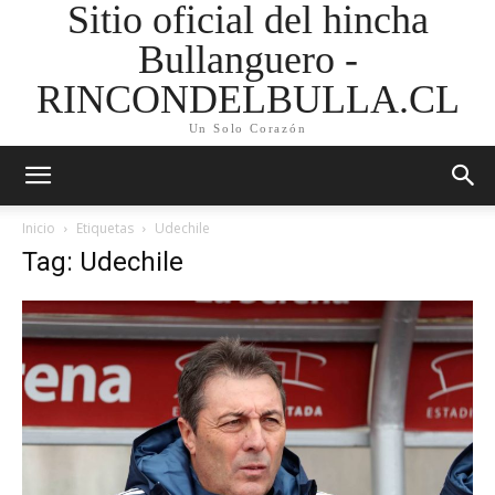
Sitio oficial del hincha
Bullanguero -
RINCONDELBULLA.CL
Un Solo Corazón
Inicio
Etiquetas
Udechile
Tag: Udechile