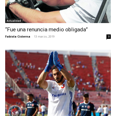
Actualidad
“Fue una renuncia medio obligada”
Fabiola Cisterna
-
13 marzo, 2019
0