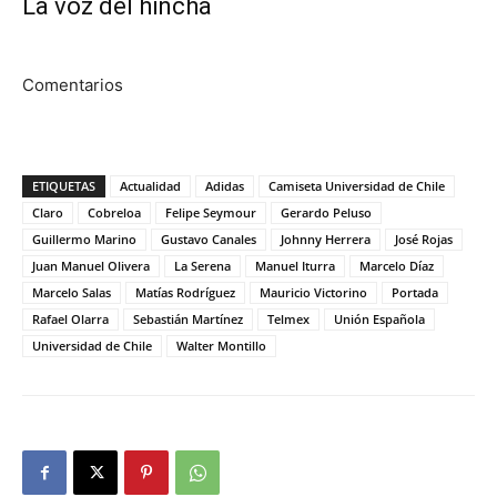
La voz del hincha
Comentarios
ETIQUETAS
Actualidad
Adidas
Camiseta Universidad de Chile
Claro
Cobreloa
Felipe Seymour
Gerardo Peluso
Guillermo Marino
Gustavo Canales
Johnny Herrera
José Rojas
Juan Manuel Olivera
La Serena
Manuel Iturra
Marcelo Díaz
Marcelo Salas
Matías Rodríguez
Mauricio Victorino
Portada
Rafael Olarra
Sebastián Martínez
Telmex
Unión Española
Universidad de Chile
Walter Montillo