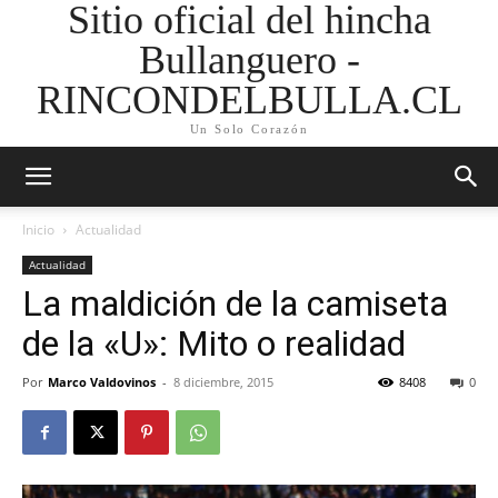
Sitio oficial del hincha
Bullanguero -
RINCONDELBULLA.CL
Un Solo Corazón
Inicio
Actualidad
Actualidad
La maldición de la camiseta
de la «U»: Mito o realidad
Por
Marco Valdovinos
-
8 diciembre, 2015
8408
0